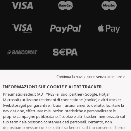
Continua la navigazione senza accettare >
INFORMAZIONI SUI COOKIE E ALTRI TRACKER
Pneumaticileader.it (AD TYRES) e i suoi partner (Google, Hotjar,
Microsoft) utilizzano testimoni di connessione (cookie) e altri tracker
(webstorage) per garantire il buon funzionamento del sito, facilitare la
navigazione, effettuare misurazioni statistiche e personalizzare le
proprie campagne pubblicitarie. I cookie e altri tracker memorizzati sul
tuo terminale possono contenere dati personali. Pertanto, non
depositiamo nessun cookie o altri tracker senza il tuo consenso libero e