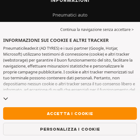
INFORMAZIONI
Pneumatici auto
Cerchi in acciaio
Continua la navigazione senza accettare >
Cerchi in lega
INFORMAZIONI SUI COOKIE E ALTRI TRACKER
Catene da neve
Pneumaticileader.it (AD TYRES) e i suoi partner (Google, Hotjar,
Microsoft) utilizzano testimoni di connessione (cookie) e altri tracker
Negozio
(webstorage) per garantire il buon funzionamento del sito, facilitare la
navigazione, effettuare misurazioni statistiche e personalizzare le
Oli
proprie campagne pubblicitarie. I cookie e altri tracker memorizzati sul
tuo terminale possono contenere dati personali. Pertanto, non
Guida dello pneumatico
depositiamo nessun cookie o altri tracker senza il tuo consenso libero e
Consegna e montaggio
informato, ad eccezione di quelli che essenziali per il funzionamento del
sito. Conserviamo la tua scelta per 6 mesi. Puoi revocare il tuo consenso
in qualsiasi momento andando alla
pagina dei cookie e altri tracker
. Puoi
scegliere di continuare a navigare senza accettare il deposito di cookie o
SERVIZIO CLIENTI
altri tracker. Il rifiuto non impedisce l'accesso ai servizi AD TYRES. Per
ACCETTA I COOKIE
maggiori informazioni, visita
la pagina cookie e
altri tracker
.
Lun-Ven, 9-17
PERSONALIZZA I COOKIE
WhatsApp