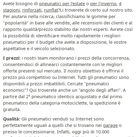
Avete bisogno di
pneunatici per l'estate
o
per l'inverno
,
4
stagioni
,
rinforzati
,
runflat
?Li troverete di certo sul nostro sito.
Per aiutarvi nella ricerca, classifichiamo le gomme per
"popolarità" in base alle vendite, alle recensioni dei clienti e al
rapporto qualità/prezzo stabilito dai nostri esperti. Avrete così
la possibilità di identificare molto rapidamente i migliori
pneumatici per il budget che avete a disposizione, le vostre
aspettative e il veicolo selezionato.
I prezzi:
i nostri team monitorano i prezzi della concorrenza,
consentendoci di allinearci costantemente con le migliori
offerte presenti sul mercato. Il nostro obiettivo è offrirvi il
prezzo più competitivo su Internet. Tutti gli pneumatici sono
disponibili a prezzi imbattibili. Cercate "pneumatici
economici"? Qui troverete anche un "angolo degli affari". A
partire dal 2° pneumatico identico acquistato e dal primo
pneumatico della categoria motociclette, la spedizione è
gratuita.
Qualità:
Gli pneumatici venduti su Internet sono
perfettamente uguali a quelli che si trovano nei
garage
o
presso le concessionarie. Infatti, oggi più di 10.000