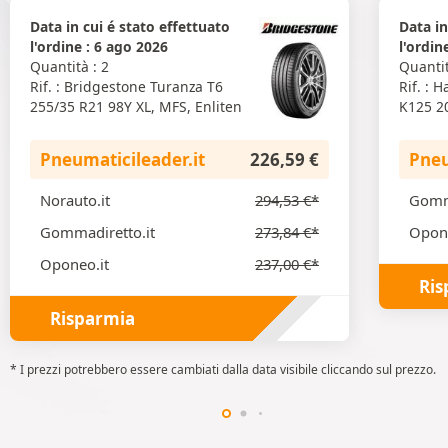
Data in cui é stato effettuato
Data in
l'ordine : 6 ago 2026
l'ordin
Quantità : 2
Quantit
Rif. : Bridgestone Turanza T6
Rif. : 
255/35 R21 98Y XL, MFS, Enliten
K125 20
Pneumaticileader.it
226,59
€
Pneu
Norauto.it
294,53
€
*
Gomma
Gommadiretto.it
273,84
€
*
Opone
Oponeo.it
237,00
€
*
Ris
Risparmia
* I prezzi potrebbero essere cambiati dalla data visibile cliccando sul prezzo.