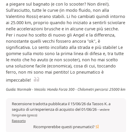
a piegare sul bagnato (e con lo scooter? Non direi!).
Sull’asciutto, tutte le curve (in modo fluido, non alla
Valentino Rossi) erano stabili. Li ho cambiati quindi intorno
ai 25.000 km, proprio quando ho iniziato a sentirli scivolare
nelle accelerazioni brusche e in alcune curve più secche.
Per i nuovi ho scelto di nuovo gli Angel e la differenza,
nonostante quelli vecchi fossero ancora "ok", è
significativa. Lo sento incollato alla strada e più stabile! Le
gomme sulla moto sono la prima linea di difesa e, tra tutte
le moto che ho avuto (e non scooter), non ho mai scelto
una soluzione facile (economica), cosa di cui, toccando
ferro, non mi sono mai pentito! Lo pneumatico è
impeccabile!
Guida: Normale - Veicolo: Honda Forza 300 - Chilometri percorsi: 25000 km
Recensione tradotta pubblicata il 15/06/26 da Tassos K. a
seguito di un'esperienza di acquisto del 01/06/26
-
vedere
l'originale (greco)
Rapporto
Ricomprerebbe questi pneumatici?
SÌ