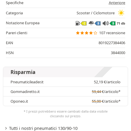
Specifiche
Anteriore
Categoria
Scooter / Ciclomotore
Notazione Europea
71 db
C
B
B
Pareri clienti
107 recensione
EAN
8019227384406
HSN
3844000
Risparmia
Pneumaticileader.it
52,19
€
/articolo
Gommadiretto.it
59,44
€
/articolo*
Oponeo.it
55,00
€
/articolo*
* I prezzi potrebbero essere cambiati dalla data visibile
cliccando sul prezzo.
Tutti i nostri pneumatici 130/90-10