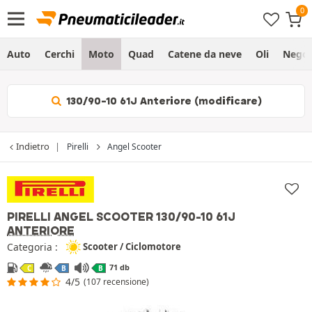
Auto
Cerchi
Moto
Quad
Catene da neve
Oli
Negoz
130/90-10 61J Anteriore (modificare)
Indietro
Pirelli
Angel Scooter
PIRELLI ANGEL SCOOTER
130/90-10 61J
ANTERIORE
Categoria :
Scooter / Ciclomotore
71 db
C
B
B
4/5
(107 recensione)