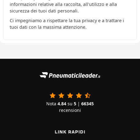
informazioni relative alla raccolta, all'utilizzo e alla
sicurezza dei tuoi dati personali.
Ci impegniamo a rispettare la tua privacy e a trattare i
tuoi dati con la massima attenzione.
Nota
4.84
su
5
|
66345
recensioni
LINK RAPIDI