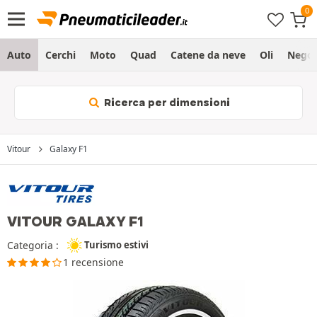
Auto
Cerchi
Moto
Quad
Catene da neve
Oli
Negoz
Ricerca per dimensioni
Vitour
Galaxy F1
VITOUR GALAXY F1
Categoria :
Turismo estivi
1 recensione