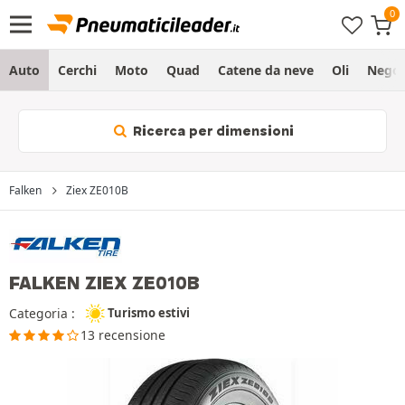
Auto
Cerchi
Moto
Quad
Catene da neve
Oli
Negoz
Ricerca per dimensioni
Falken
Ziex ZE010B
FALKEN ZIEX ZE010B
Categoria :
Turismo estivi
13 recensione