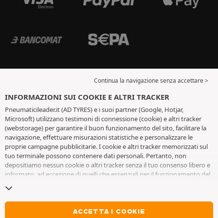
Continua la navigazione senza accettare >
INFORMAZIONI SUI COOKIE E ALTRI TRACKER
Pneumaticileader.it (AD TYRES) e i suoi partner (Google, Hotjar,
Microsoft) utilizzano testimoni di connessione (cookie) e altri tracker
(webstorage) per garantire il buon funzionamento del sito, facilitare la
navigazione, effettuare misurazioni statistiche e personalizzare le
proprie campagne pubblicitarie. I cookie e altri tracker memorizzati sul
tuo terminale possono contenere dati personali. Pertanto, non
depositiamo nessun cookie o altri tracker senza il tuo consenso libero e
informato, ad eccezione di quelli che essenziali per il funzionamento del
sito. Conserviamo la tua scelta per 6 mesi. Puoi revocare il tuo consenso
in qualsiasi momento andando alla
pagina dei cookie e altri tracker
. Puoi
scegliere di continuare a navigare senza accettare il deposito di cookie o
altri tracker. Il rifiuto non impedisce l'accesso ai servizi AD TYRES. Per
ACCETTA I COOKIE