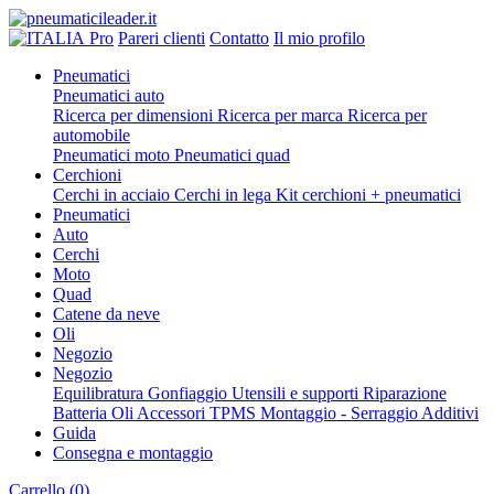
Pro
Pareri clienti
Contatto
Il mio profilo
Pneumatici
Pneumatici auto
Ricerca per dimensioni
Ricerca per marca
Ricerca per
automobile
Pneumatici moto
Pneumatici quad
Cerchioni
Cerchi in acciaio
Cerchi in lega
Kit cerchioni + pneumatici
Pneumatici
Auto
Cerchi
Moto
Quad
Catene da neve
Oli
Negozio
Negozio
Equilibratura
Gonfiaggio
Utensili e supporti
Riparazione
Batteria
Oli
Accessori
TPMS
Montaggio - Serraggio
Additivi
Guida
Consegna e montaggio
Carrello
(0)