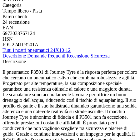
Categoria
Tempo libero / Pista
Pareri clienti
24 recensione
EAN
6973033767124
HSN
JOU2241P3501A
Tutti i nostri pneumatici 24X10-12
Descrizione
Domande frequenti
Recensione
Sicurezza
Descrizione
Il pneumatico P3501 di Journey Tyre è la risposta perfetta per coloro
che cercano un pneumatico estivo che combina robustezza e agilità.
Progettato per alte temperature, la sua composizione speciale
garantisce una resistenza ottimale al calore e una maggiore durata.
Le scanalature sono accuratamente lavorate per offrire un buon
drenaggio dell'acqua, riducendo così il rischio di aquaplaning. Il suo
profilo elegante e il suo battistrada dinamico garantiscono una solida
aderenza e una notevole reattività su strade asciutte. Il marchio
Journey Tyre è sinonimo di fiducia e il P3501 non fa eccezione,
offrendo prestazioni costanti e affidabili. È progettato per i
conducenti che non vogliono scegliere tra sicurezza e piacere di
guida. Grazie a continue innovazioni e un impegno per la qualità, il
P3501 illustra l'esperienza di Journey Tyre nel campo dei