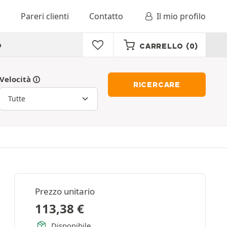
o
Pareri clienti
Contatto
Il mio profilo
o
CARRELLO
(0)
Velocità
RICERCARE
Prezzo unitario
113,38
€
Disponibile