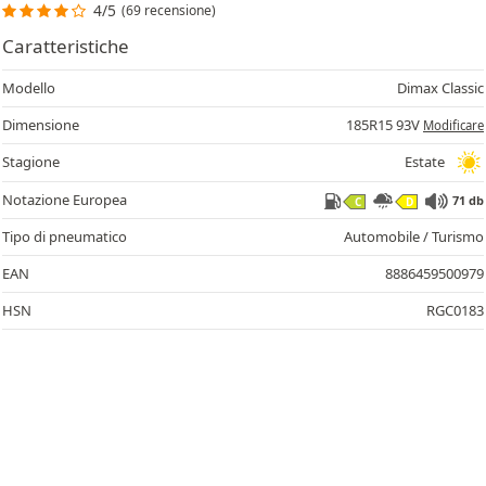
4/5
(69 recensione)
Caratteristiche
Modello
Dimax Classic
Dimensione
185R15 93V
Modificare
Stagione
Estate
71
Notazione Europea
71 db
C
D
Tipo di pneumatico
Automobile / Turismo
EAN
8886459500979
HSN
RGC0183