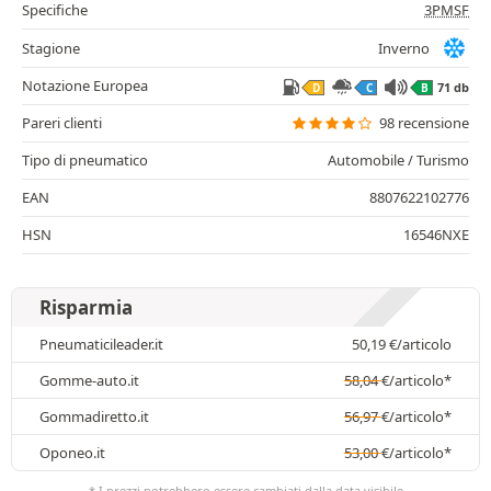
Specifiche
3PMSF
Stagione
Inverno
Notazione Europea
71 db
D
C
B
Pareri clienti
98 recensione
Tipo di pneumatico
Automobile / Turismo
EAN
8807622102776
HSN
16546NXE
Risparmia
Pneumaticileader.it
50,19
€
/articolo
Gomme-auto.it
58,04
€
/articolo*
Gommadiretto.it
56,97
€
/articolo*
Oponeo.it
53,00
€
/articolo*
* I prezzi potrebbero essere cambiati dalla data visibile