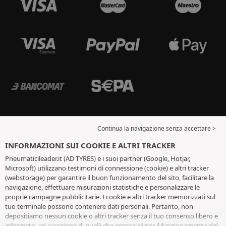
Continua la navigazione senza accettare >
INFORMAZIONI SUI COOKIE E ALTRI TRACKER
Pneumaticileader.it (AD TYRES) e i suoi partner (Google, Hotjar,
Microsoft) utilizzano testimoni di connessione (cookie) e altri tracker
(webstorage) per garantire il buon funzionamento del sito, facilitare la
navigazione, effettuare misurazioni statistiche e personalizzare le
proprie campagne pubblicitarie. I cookie e altri tracker memorizzati sul
tuo terminale possono contenere dati personali. Pertanto, non
depositiamo nessun cookie o altri tracker senza il tuo consenso libero e
informato, ad eccezione di quelli che essenziali per il funzionamento del