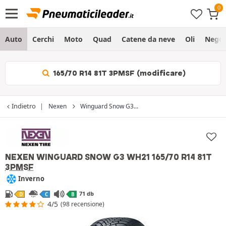
Auto
Cerchi
Moto
Quad
Catene da neve
Oli
Negoz
165/70 R14 81T 3PMSF (modificare)
Indietro
Nexen
Winguard Snow G3...
NEXEN WINGUARD SNOW G3 WH21
165/70 R14 81T
3PMSF
Inverno
71 db
D
C
B
4/5
(98 recensione)