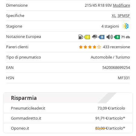
Dimensione
215/45 R18 93V
Modificare
Specifiche
XL
3PMSF
Stagione
4 stagioni
Notazione Europea
71 db
C
B
B
Pareri clienti
433 recensione
Tipo di pneumatico
Automobile / Turismo
EAN
5420068699254
HSN
MF331
Risparmia
Pneumaticileader.it
73,09
€
/articolo
Gommadiretto.it
91,71
€
/articolo*
Oponeo.it
83,00
€
/articolo*