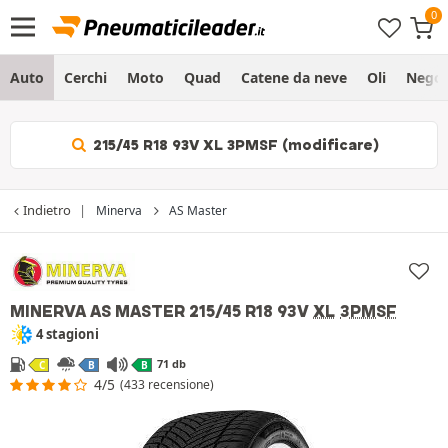
Auto
Cerchi
Moto
Quad
Catene da neve
Oli
Negoz
215/45 R18 93V XL 3PMSF (modificare)
Indietro
Minerva
AS Master
MINERVA AS MASTER
215/45 R18 93V
XL
3PMSF
4 stagioni
71 db
C
B
B
4/5
(433 recensione)