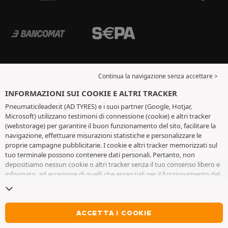
Continua la navigazione senza accettare >
INFORMAZIONI SUI COOKIE E ALTRI TRACKER
Pneumaticileader.it (AD TYRES) e i suoi partner (Google, Hotjar,
Microsoft) utilizzano testimoni di connessione (cookie) e altri tracker
(webstorage) per garantire il buon funzionamento del sito, facilitare la
navigazione, effettuare misurazioni statistiche e personalizzare le
proprie campagne pubblicitarie. I cookie e altri tracker memorizzati sul
tuo terminale possono contenere dati personali. Pertanto, non
depositiamo nessun cookie o altri tracker senza il tuo consenso libero e
informato, ad eccezione di quelli che essenziali per il funzionamento del
sito. Conserviamo la tua scelta per 6 mesi. Puoi revocare il tuo consenso
in qualsiasi momento andando alla
pagina dei cookie e altri tracker
. Puoi
scegliere di continuare a navigare senza accettare il deposito di cookie o
altri tracker. Il rifiuto non impedisce l'accesso ai servizi AD TYRES. Per
ACCETTA I COOKIE
maggiori informazioni, visita
la pagina cookie e
altri tracker
.