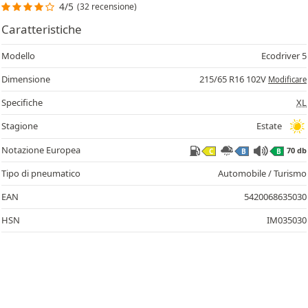
4/5
(32 recensione)
Caratteristiche
Modello
Ecodriver 5
Dimensione
215/65 R16 102V
Modificare
Specifiche
XL
Stagione
Estate
Notazione Europea
70 db
C
B
B
Tipo di pneumatico
Automobile / Turismo
EAN
5420068635030
HSN
IM035030