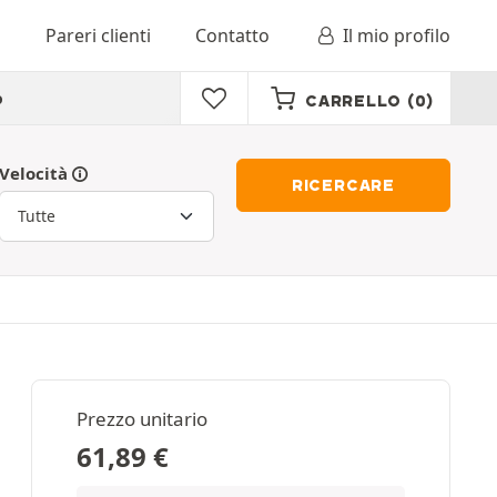
o
Pareri clienti
Contatto
Il mio profilo
o
CARRELLO
(0)
Velocità
RICERCARE
Prezzo unitario
61,89
€