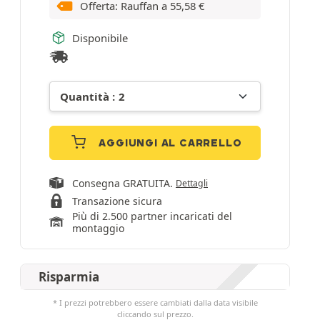
Offerta: Rauffan a
55,58
€
Disponibile
AGGIUNGI AL CARRELLO
Consegna GRATUITA.
Dettagli
Transazione sicura
Più di 2.500 partner incaricati del
montaggio
Risparmia
* I prezzi potrebbero essere cambiati dalla data visibile
cliccando sul prezzo.