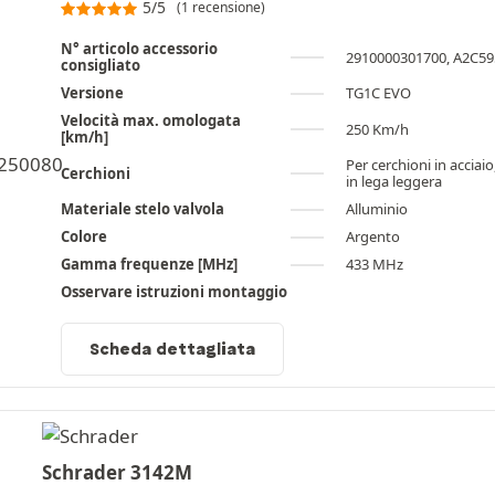
5/5
(1 recensione)
N° articolo accessorio
2910000301700, A2C5
consigliato
Versione
TG1C EVO
Velocità max. omologata
250 Km/h
[km/h]
Per cerchioni in acciaio
Cerchioni
in lega leggera
Materiale stelo valvola
Alluminio
Colore
Argento
Gamma frequenze [MHz]
433 MHz
Osservare istruzioni montaggio
Scheda dettagliata
Schrader 3142M