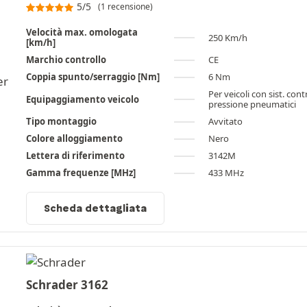
5/5
(1 recensione)
Velocità max. omologata
250 Km/h
[km/h]
Marchio controllo
CE
Coppia spunto/serraggio [Nm]
6 Nm
Per veicoli con sist. cont
Equipaggiamento veicolo
pressione pneumatici
Tipo montaggio
Avvitato
Colore alloggiamento
Nero
Lettera di riferimento
3142M
Gamma frequenze [MHz]
433 MHz
Scheda dettagliata
Schrader 3162