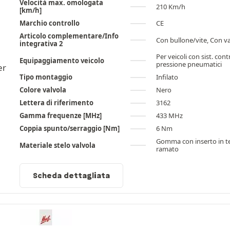
Velocità max. omologata
210 Km/h
[km/h]
Marchio controllo
CE
Articolo complementare/Info
Con bullone/vite, Con v
integrativa 2
Per veicoli con sist. cont
Equipaggiamento veicolo
pressione pneumatici
Tipo montaggio
Infilato
Colore valvola
Nero
Lettera di riferimento
3162
Gamma frequenze [MHz]
433 MHz
Coppia spunto/serraggio [Nm]
6 Nm
Gomma con inserto in t
Materiale stelo valvola
ramato
Scheda dettagliata