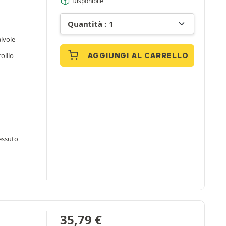
Disponibile
alvole
rolllo
AGGIUNGI AL CARRELLO
essuto
35,79
€