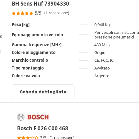
BH Sens Huf 73904330
5/5
(1 recensione)
Peso [kg]
0,046 Kg
Per veicoli con sist. cont
Equipaggiamento veicolo
pressione pneumatici
Gamma frequenze [MHz]
433 MHz
Colore alloggiamento
Grigio
Marchio controllo
CE, FCC, IC
Tipo montaggio
Avvitato
Colore valvola
Argento
Scheda dettagliata
Bosch F 026 C00 468
3/5
(1 recensione)