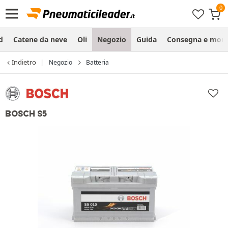
d
Catene da neve
Oli
Negozio
Guida
Consegna e mon
Indietro
Negozio
Batteria
BOSCH S5