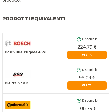
prodotto.
PRODOTTI EQUIVALENTI
Disponibile
224,79
€
Bosch Dual Purpose AGM
VISTA
Disponibile
98,09
€
BSG 99-997-006
VISTA
Disponibile
106,79
€