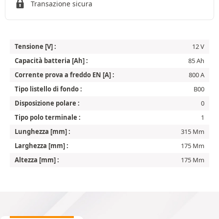
Transazione sicura
Tensione [V] :
12 V
Capacità batteria [Ah] :
85 Ah
Corrente prova a freddo EN [A] :
800 A
Tipo listello di fondo :
B00
Disposizione polare :
0
Tipo polo terminale :
1
Lunghezza [mm] :
315 Mm
Larghezza [mm] :
175 Mm
Altezza [mm] :
175 Mm