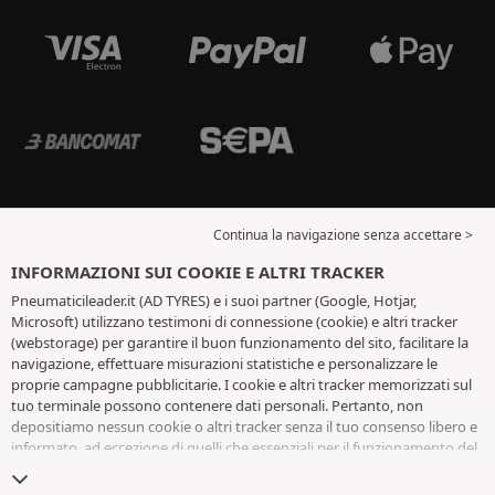
Continua la navigazione senza accettare >
INFORMAZIONI SUI COOKIE E ALTRI TRACKER
Pneumaticileader.it (AD TYRES) e i suoi partner (Google, Hotjar,
Microsoft) utilizzano testimoni di connessione (cookie) e altri tracker
(webstorage) per garantire il buon funzionamento del sito, facilitare la
navigazione, effettuare misurazioni statistiche e personalizzare le
proprie campagne pubblicitarie. I cookie e altri tracker memorizzati sul
tuo terminale possono contenere dati personali. Pertanto, non
depositiamo nessun cookie o altri tracker senza il tuo consenso libero e
informato, ad eccezione di quelli che essenziali per il funzionamento del
sito. Conserviamo la tua scelta per 6 mesi. Puoi revocare il tuo consenso
in qualsiasi momento andando alla
pagina dei cookie e altri tracker
. Puoi