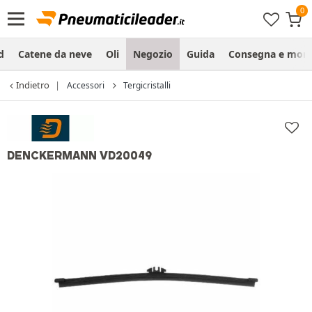
d
Catene da neve
Oli
Negozio
Guida
Consegna e mon
Indietro
Accessori
Tergicristalli
DENCKERMANN VD20049