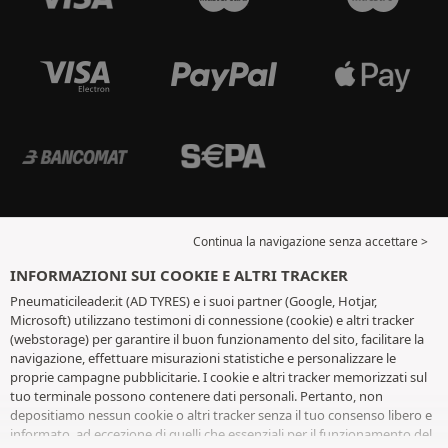
Continua la navigazione senza accettare >
INFORMAZIONI SUI COOKIE E ALTRI TRACKER
Pneumaticileader.it (AD TYRES) e i suoi partner (Google, Hotjar,
Microsoft) utilizzano testimoni di connessione (cookie) e altri tracker
(webstorage) per garantire il buon funzionamento del sito, facilitare la
navigazione, effettuare misurazioni statistiche e personalizzare le
proprie campagne pubblicitarie. I cookie e altri tracker memorizzati sul
tuo terminale possono contenere dati personali. Pertanto, non
depositiamo nessun cookie o altri tracker senza il tuo consenso libero e
informato, ad eccezione di quelli che essenziali per il funzionamento del