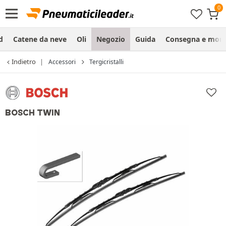
d
Catene da neve
Oli
Negozio
Guida
Consegna e mon
Indietro
Accessori
Tergicristalli
BOSCH TWIN