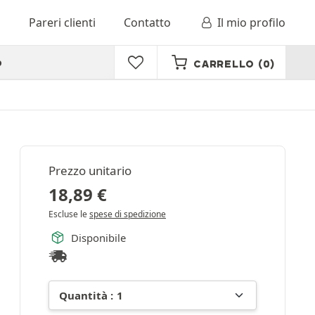
o
Pareri clienti
Contatto
Il mio profilo
o
CARRELLO
(0)
Prezzo unitario
18,89
€
Escluse le
spese di spedizione
Disponibile