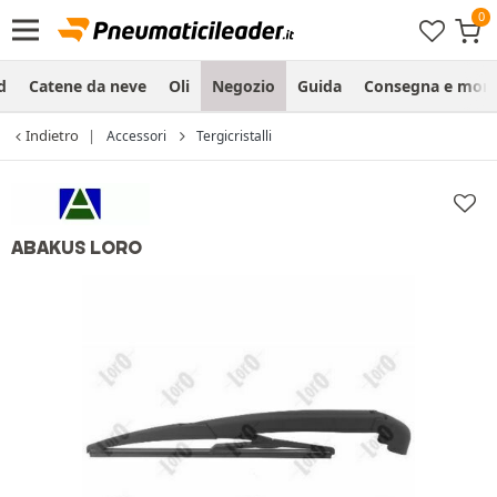
d
Catene da neve
Oli
Negozio
Guida
Consegna e mon
Indietro
Accessori
Tergicristalli
ABAKUS LORO