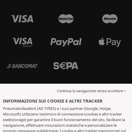
Continua la navigazione senza accettare >
INFORMAZIONI SUI COOKIE E ALTRI TRACKER
Pneumaticileader.it (AD TYRES) e i suoi partner (Google, Hotjar,
Microsoft) utilizzano testimoni di connessione (cookie) e altri tracker
(webstorage) per garantire il buon funzionamento del sito, facilitare la
navigazione, effettuare misurazioni statistiche e personalizzare le
proprie campagne pubblicitarie. I cookie e altri tracker memorizzati sul