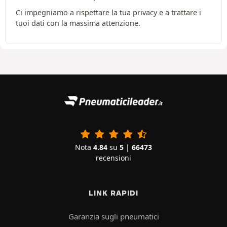
Ci impegniamo a rispettare la tua privacy e a trattare i
tuoi dati con la massima attenzione.
Nota
4.84
su
5
|
66473
recensioni
LINK RAPIDI
Garanzia sugli pneumatici