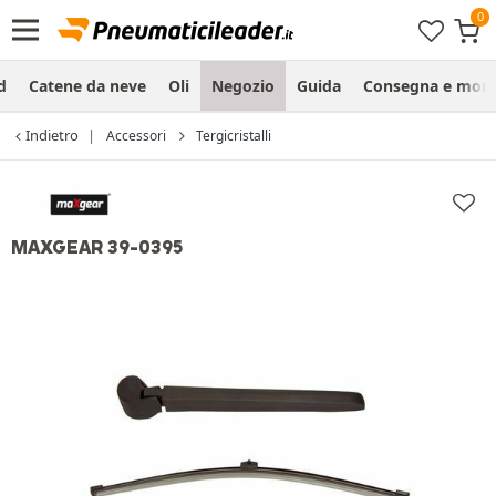
d
Catene da neve
Oli
Negozio
Guida
Consegna e mon
Indietro
Accessori
Tergicristalli
MAXGEAR 39-0395