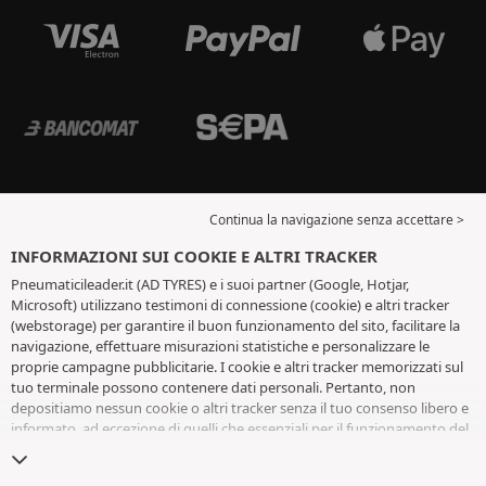
Continua la navigazione senza accettare >
INFORMAZIONI SUI COOKIE E ALTRI TRACKER
Pneumaticileader.it (AD TYRES) e i suoi partner (Google, Hotjar,
Microsoft) utilizzano testimoni di connessione (cookie) e altri tracker
(webstorage) per garantire il buon funzionamento del sito, facilitare la
navigazione, effettuare misurazioni statistiche e personalizzare le
proprie campagne pubblicitarie. I cookie e altri tracker memorizzati sul
tuo terminale possono contenere dati personali. Pertanto, non
depositiamo nessun cookie o altri tracker senza il tuo consenso libero e
informato, ad eccezione di quelli che essenziali per il funzionamento del
sito. Conserviamo la tua scelta per 6 mesi. Puoi revocare il tuo consenso
in qualsiasi momento andando alla
pagina dei cookie e altri tracker
. Puoi