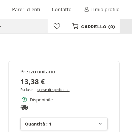
o
Pareri clienti
Contatto
Il mio profilo
o
CARRELLO
(0)
Prezzo unitario
13,38
€
Escluse le
spese di spedizione
Disponibile