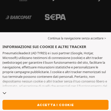
Continua la navigazione senza accettare >
INFORMAZIONI SUI COOKIE E ALTRI TRACKER
Pneumaticileader.it (AD TYRES) e i suoi partner (Google, Hotjar,
Microsoft) utilizzano testimoni di connessione (cookie) e altri tracker
(webstorage) per garantire il buon funzionamento del sito, facilitare la
navigazione, effettuare misurazioni statistiche e personalizzare le
proprie campagne pubblicitarie. I cookie e altri tracker memorizzati sul
tuo terminale possono contenere dati personali. Pertanto, non
depositiamo nessun cookie o altri tracker senza il tuo consenso libero e
informato, ad eccezione di quelli che essenziali per il funzionamento del
sito. Conserviamo la tua scelta per 6 mesi. Puoi revocare il tuo consenso
in qualsiasi momento andando alla
pagina dei cookie e altri tracker
. Puoi
scegliere di continuare a navigare senza accettare il deposito di cookie o
altri tracker. Il rifiuto non impedisce l'accesso ai servizi AD TYRES. Per
ACCETTA I COOKIE
maggiori informazioni, visita
la pagina cookie e
altri tracker
.