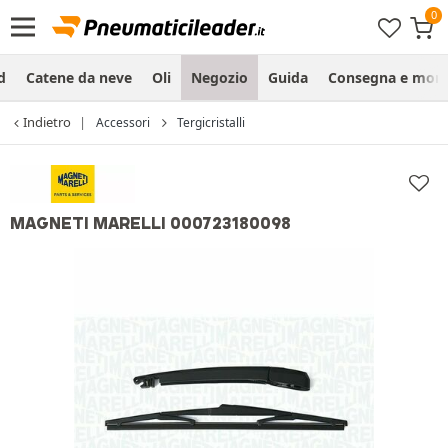
d
Catene da neve
Oli
Negozio
Guida
Consegna e mon
Indietro
Accessori
Tergicristalli
MAGNETI MARELLI 000723180098