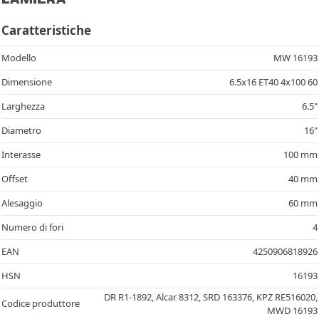
Caratteristiche
Modello
MW 16193
Dimensione
6.5x16 ET40 4x100 60
Larghezza
6.5"
Diametro
16"
Interasse
100 mm
Offset
40 mm
Alesaggio
60 mm
Numero di fori
4
EAN
4250906818926
HSN
16193
DR R1-1892, Alcar 8312, SRD 163376, KPZ RE516020,
Codice produttore
MWD 16193