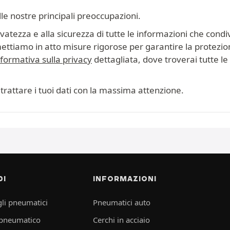
lle nostre principali preoccupazioni.
tezza e alla sicurezza di tutte le informazioni che condiv
mettiamo in atto misure rigorose per garantire la protezion
nformativa sulla privacy
dettagliata, dove troverai tutte le i
trattare i tuoi dati con la massima attenzione.
DI
INFORMAZIONI
li pneumatici
Pneumatici auto
 pneumatico
Cerchi in acciaio