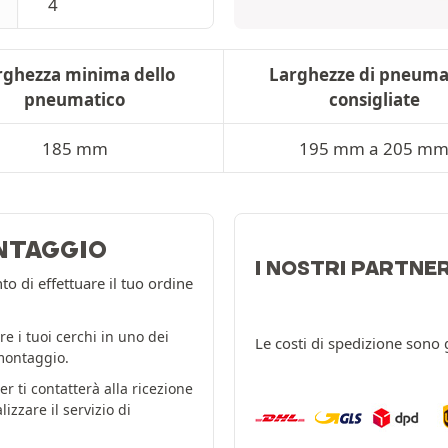
4
rghezza minima dello
Larghezze di pneuma
pneumatico
consigliate
185 mm
195 mm a 205 m
NTAGGIO
I NOSTRI PARTNE
 di effettuare il tuo ordine
re i tuoi cerchi in uno dei
Le costi di spedizione sono g
 montaggio.
er ti contatterà alla ricezione
zzare il servizio di