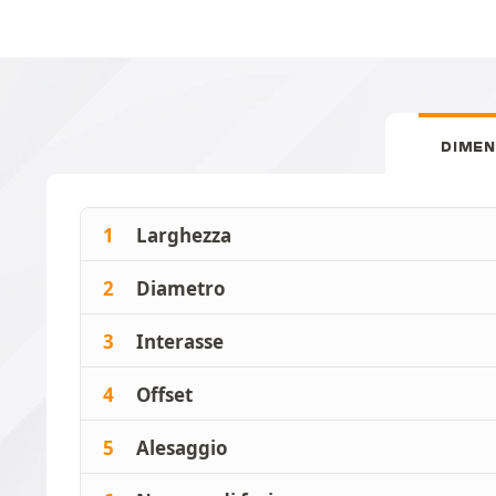
DIMEN
1
Larghezza
2
Diametro
3
Interasse
4
Offset
5
Alesaggio