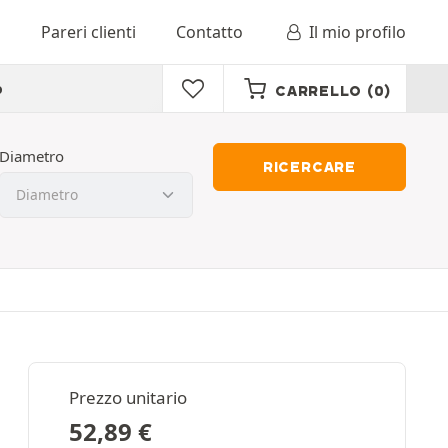
o
Pareri clienti
Contatto
Il mio profilo
o
CARRELLO
(0)
Diametro
RICERCARE
Prezzo unitario
52,89
€