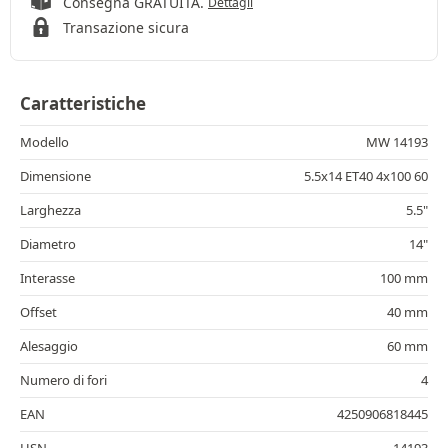
Consegna GRATUITA.
Dettagli
Transazione sicura
Caratteristiche
Modello
MW 14193
Dimensione
5.5x14 ET40 4x100 60
Larghezza
5.5"
Diametro
14"
Interasse
100 mm
Offset
40 mm
Alesaggio
60 mm
Numero di fori
4
EAN
4250906818445
HSN
14193