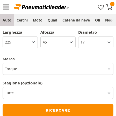
Auto
Cerchi
Moto
Quad
Catene da neve
Oli
Negoz
Larghezza
Altezza
Diametro
Marca
Torque
Stagione
(opzionale)
RICERCARE