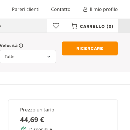
o
Pareri clienti
Contatto
Il mio profilo
o
CARRELLO
(0)
Velocità
RICERCARE
Prezzo unitario
44,69
€
Disponibile