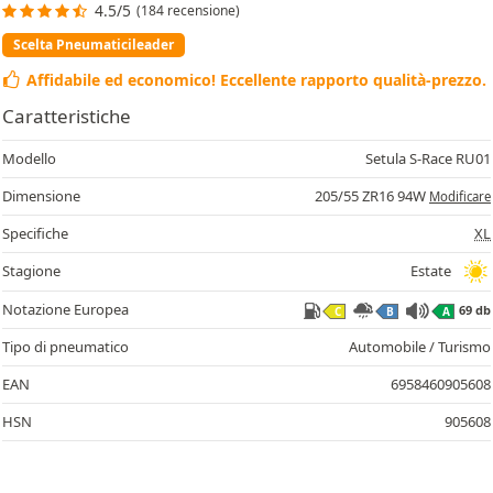
4.5/5
(184 recensione)
Scelta Pneumaticileader
Affidabile ed economico! Eccellente rapporto qualità-prezzo.
Caratteristiche
Modello
Setula S-Race RU01
Dimensione
205/55 ZR16 94W
Modificare
Specifiche
XL
Stagione
Estate
Notazione Europea
69 db
C
B
A
Tipo di pneumatico
Automobile / Turismo
EAN
6958460905608
HSN
905608