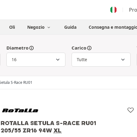
Pr
Oli
Negozio
Guida
Consegna e montaggi
Diametro
Carico
Setula S-Race RU01
«Scelta Pneumaticileader»
ROTALLA SETULA S-RACE RU01
205/55 ZR16 94W
XL