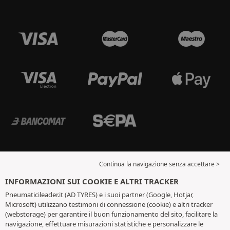
Continua la navigazione senza accettare >
INFORMAZIONI SUI COOKIE E ALTRI TRACKER
Pneumaticileader.it (AD TYRES) e i suoi partner (Google, Hotjar,
Microsoft) utilizzano testimoni di connessione (cookie) e altri tracker
(webstorage) per garantire il buon funzionamento del sito, facilitare la
navigazione, effettuare misurazioni statistiche e personalizzare le