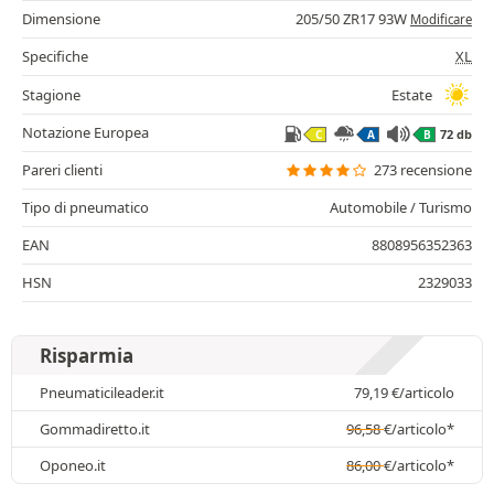
Dimensione
205/50 ZR17 93W
Modificare
Specifiche
XL
Stagione
Estate
Notazione Europea
72 db
C
A
B
Pareri clienti
273 recensione
Tipo di pneumatico
Automobile / Turismo
EAN
8808956352363
HSN
2329033
Risparmia
Pneumaticileader.it
79,19
€
/articolo
Gommadiretto.it
96,58
€
/articolo*
Oponeo.it
86,00
€
/articolo*