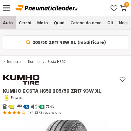
Auto
Cerchi
Moto
Quad
Catene da neve
Oli
Negoz
205/50 ZR17 93W XL (modificare)
Indietro
Kumho
Ecsta HS52
KUMHO ECSTA HS52
205/50 ZR17 93W
XL
Estate
72 db
C
A
B
4/5
(273 recensione)