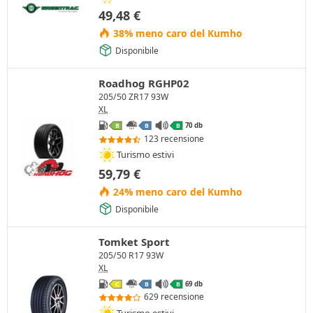
49,48
€
38% meno caro del Kumho
Disponibile
Roadhog RGHP02
205/50 ZR17 93W
XL
70 db
B
B
B
123 recensione
Turismo estivi
59,79
€
24% meno caro del Kumho
Disponibile
Tomket Sport
205/50 R17 93W
XL
69 db
C
B
B
629 recensione
Turismo estivi