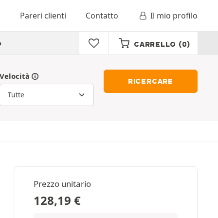
o
Pareri clienti
Contatto
Il mio profilo
o
CARRELLO
(0)
Velocità
RICERCARE
Prezzo unitario
128,19
€