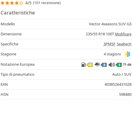
4/5
(101 recensione)
Caratteristiche
Modello
Vector 4seasons SUV G3
Dimensione
235/55 R18 100T
Modificare
Specifiche
3PMSF
Sealtech
Stagione
4 stagioni
Notazione Europea
71 db
C
B
B
Tipo di pneumatico
Auto / SUV
EAN
4038526431028
HSN
598480