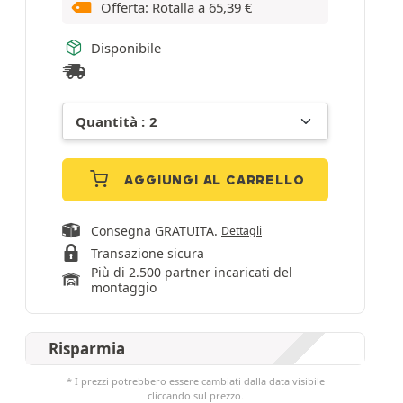
Offerta: Rotalla a
65,39
€
Disponibile
AGGIUNGI AL CARRELLO
Consegna GRATUITA.
Dettagli
Transazione sicura
Più di 2.500 partner incaricati del
montaggio
Risparmia
* I prezzi potrebbero essere cambiati dalla data visibile
cliccando sul prezzo.