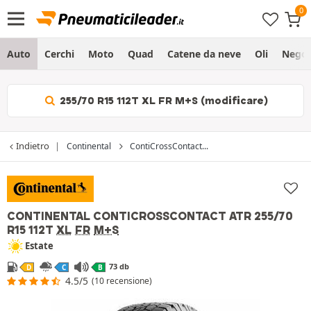
Auto
Cerchi
Moto
Quad
Catene da neve
Oli
Negoz
255/70 R15 112T XL FR M+S (modificare)
Indietro
Continental
ContiCrossContact...
CONTINENTAL CONTICROSSCONTACT ATR
255/70
R15 112T
XL
FR
M+S
Estate
73 db
D
C
B
4.5/5
(10 recensione)