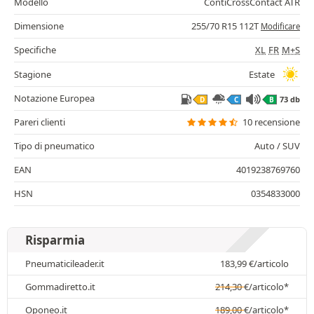
Modello
ContiCrossContact ATR
Dimensione
255/70 R15 112T
Modificare
Specifiche
XL
FR
M+S
Stagione
Estate
Notazione Europea
73 db
D
C
B
Pareri clienti
10 recensione
Tipo di pneumatico
Auto / SUV
EAN
4019238769760
HSN
0354833000
Risparmia
Pneumaticileader.it
183,99
€
/articolo
Gommadiretto.it
214,30
€
/articolo*
Oponeo.it
189,00
€
/articolo*