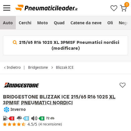
Auto
Cerchi
Moto
Quad
Catene da neve
Oli
Negoz
215/65 R16 102S XL 3PMSF Pneumatici nordici
(modificare)
Indietro
Bridgestone
Blizzak ICE
BRIDGESTONE BLIZZAK ICE
215/65 R16 102S
XL
3PMSF
PNEUMATICI NORDICI
Inverno
72 db
E
E
B
4.5/5
(4 recensione)