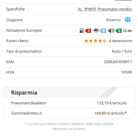
Specifiche
XL
3PMSF
Pneumatici nordici
Stagione
Inverno
Notazione Europea
72 db
E
E
B
Pareri clienti
4 recensione
Tipo di pneumatico
Auto / SUV
EAN
3286341659917
HSN
16599
Risparmia
Pneumaticileader.it
133,19
€
/articolo
Gommadiretto.it
169,85
€
/articolo*
* I prezzi potrebbero essere cambiati dalla data visibile
cliccando sul prezzo.