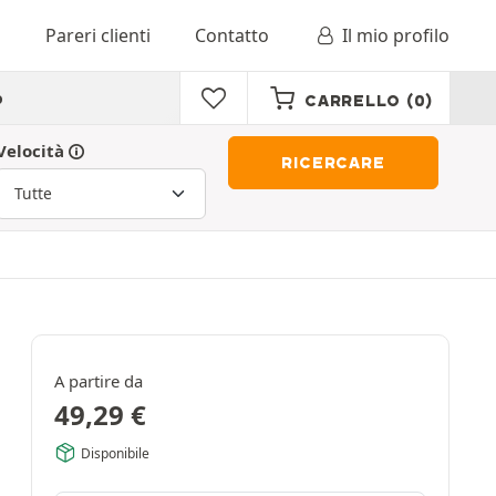
o
Pareri clienti
Contatto
Il mio profilo
o
CARRELLO
(0)
Velocità
RICERCARE
A partire da
49,29
€
Disponibile