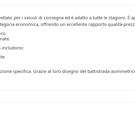
ttato per i veicoli di consegna ed è adatto a tutte le stagioni. È
tegoria economica, offrendo un eccellente rapporto qualità-prezz
ico.
nate.
S includono:
tte
one specifica. Grazie al loro disegno del battistrada asimmetrico