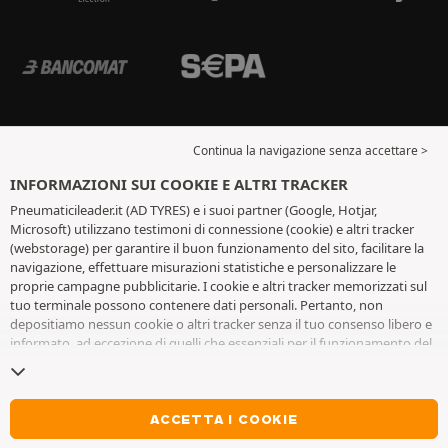
Continua la navigazione senza accettare >
INFORMAZIONI SUI COOKIE E ALTRI TRACKER
Pneumaticileader.it (AD TYRES) e i suoi partner (Google, Hotjar,
Microsoft) utilizzano testimoni di connessione (cookie) e altri tracker
(webstorage) per garantire il buon funzionamento del sito, facilitare la
navigazione, effettuare misurazioni statistiche e personalizzare le
proprie campagne pubblicitarie. I cookie e altri tracker memorizzati sul
tuo terminale possono contenere dati personali. Pertanto, non
depositiamo nessun cookie o altri tracker senza il tuo consenso libero e
informato, ad eccezione di quelli che essenziali per il funzionamento del
sito. Conserviamo la tua scelta per 6 mesi. Puoi revocare il tuo consenso
in qualsiasi momento andando alla
pagina dei cookie e altri tracker
. Puoi
scegliere di continuare a navigare senza accettare il deposito di cookie o
altri tracker. Il rifiuto non impedisce l'accesso ai servizi AD TYRES. Per
ACCETTA I COOKIE
maggiori informazioni, visita
la pagina cookie e
altri tracker
.