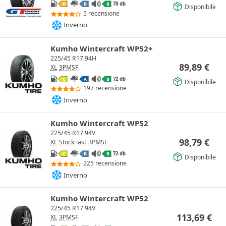
70 db
D
B
B
Disponibile
5 recensione
Inverno
Kumho Wintercraft WP52+
225/45 R17 94H
89,89
€
XL
3PMSF
72 db
C
A
B
Disponibile
197 recensione
Inverno
Kumho Wintercraft WP52
225/45 R17 94V
98,79
€
XL
Stock last
3PMSF
72 db
C
B
B
Disponibile
225 recensione
Inverno
Kumho Wintercraft WP52
225/45 R17 94V
113,69
€
XL
3PMSF