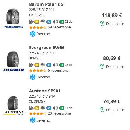
Barum Polaris 5
225/45 R17 91H
118,89
€
FR
3PMSF
72 db
D
C
B
Disponibile
69 recensione
Inverno
Evergreen EW66
225/45 R17 91H
80,69
€
3PMSF
72 db
D
C
B
Disponibile
6 recensione
Inverno
Austone SP901
225/45 R17 94V
74,39
€
XL
3PMSF
72 db
D
C
B
Disponibile
20 recensione
Inverno