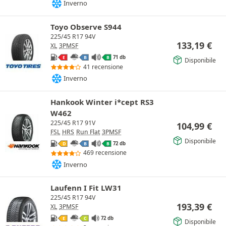
Inverno
Toyo Observe S944
225/45 R17 94V
133,19
€
XL
3PMSF
71 db
E
B
B
Disponibile
41 recensione
Inverno
Hankook Winter i*cept RS3
W462
225/45 R17 91V
104,99
€
FSL
HRS
Run Flat
3PMSF
Disponibile
72 db
D
B
B
469 recensione
Inverno
Laufenn I Fit LW31
225/45 R17 94V
193,39
€
XL
3PMSF
72 db
E
C
Disponibile