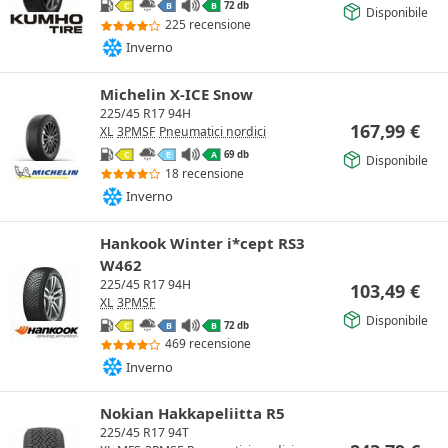
72 db
C
B
B
Disponibile
225 recensione
Inverno
Michelin X-ICE Snow
225/45 R17 94H
167,99
€
XL
3PMSF
Pneumatici nordici
69 db
C
E
A
Disponibile
18 recensione
Inverno
Hankook Winter i*cept RS3
W462
225/45 R17 94H
103,49
€
XL
3PMSF
Disponibile
72 db
C
B
B
469 recensione
Inverno
Nokian Hakkapeliitta R5
225/45 R17 94T