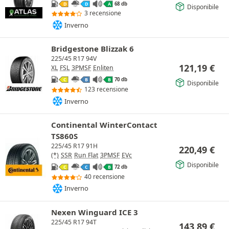
68 db
D
D
A
Disponibile
3 recensione
Inverno
Bridgestone Blizzak 6
225/45 R17 94V
121,19
€
XL
FSL
3PMSF
Enliten
70 db
C
B
B
Disponibile
123 recensione
Inverno
Continental WinterContact
TS860S
225/45 R17 91H
220,49
€
(*)
SSR
Run Flat
3PMSF
EVc
Disponibile
72 db
C
C
B
40 recensione
Inverno
Nexen Winguard ICE 3
225/45 R17 94T
143,89
€