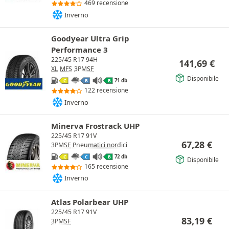
469 recensione
Inverno
Goodyear Ultra Grip
Performance 3
225/45 R17 94H
141,69
€
XL
MFS
3PMSF
Disponibile
71 db
C
B
B
122 recensione
Inverno
Minerva Frostrack UHP
225/45 R17 91V
67,28
€
3PMSF
Pneumatici nordici
72 db
C
C
B
Disponibile
165 recensione
Inverno
Atlas Polarbear UHP
225/45 R17 91V
83,19
€
3PMSF