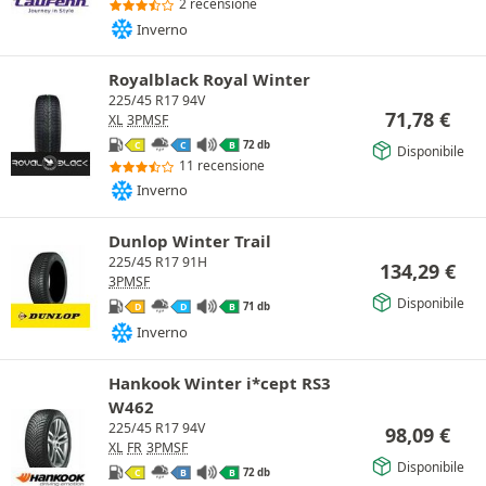
2 recensione
Inverno
Royalblack Royal Winter
225/45 R17 94V
71,78
€
XL
3PMSF
72 db
C
C
B
Disponibile
11 recensione
Inverno
Dunlop Winter Trail
225/45 R17 91H
134,29
€
3PMSF
Disponibile
71 db
D
D
B
Inverno
Hankook Winter i*cept RS3
W462
225/45 R17 94V
98,09
€
XL
FR
3PMSF
Disponibile
72 db
C
B
B