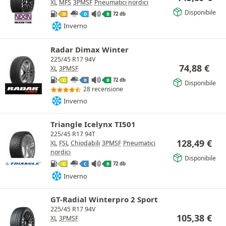
XL
MFS
3PMSF
Pneumatici nordici
Disponibile
72 db
D
D
B
Inverno
Radar Dimax Winter
225/45 R17 94V
74,88
€
XL
3PMSF
72 db
C
B
B
Disponibile
28 recensione
Inverno
Triangle Icelynx TI501
225/45 R17 94T
128,49
€
XL
FSL
Chiodabili
3PMSF
Pneumatici
nordici
Disponibile
72 db
C
C
B
Inverno
GT-Radial Winterpro 2 Sport
225/45 R17 94V
105,38
€
XL
3PMSF