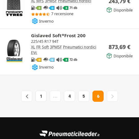
243,79
€
XL
MFS
3PMSF
Pneumatici nordici
71 db
B
D
B
Disponibile
7 recensione
Inverno
Gislaved Soft*Frost 200
225/45 R17 94T
873,69
€
XL
FR
Soft
3PMSF
Pneumatici nordici
EVc
Disponibile
72 db
D
E
B
Inverno
1
…
4
5
6