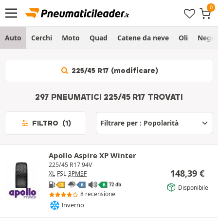
Auto
Cerchi
Moto
Quad
Catene da neve
Oli
Negoz
225/45 R17 (modificare)
297 PNEUMATICI 225/45 R17 TROVATI
FILTRO (1)
Apollo Aspire XP Winter
225/45 R17 94V
148,39
€
XL
FSL
3PMSF
72 db
D
B
B
Disponibile
8 recensione
Inverno