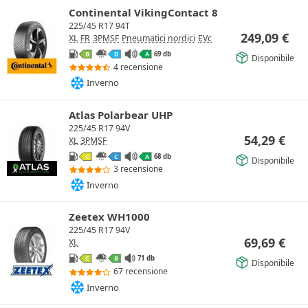
Continental VikingContact 8
225/45 R17 94T
249,09
€
XL
FR
3PMSF
Pneumatici nordici
EVc
69 db
B
D
A
Disponibile
4 recensione
Inverno
Atlas Polarbear UHP
225/45 R17 94V
54,29
€
XL
3PMSF
68 db
C
C
A
Disponibile
3 recensione
Inverno
Zeetex WH1000
225/45 R17 94V
69,69
€
XL
71 db
C
B
Disponibile
67 recensione
Inverno