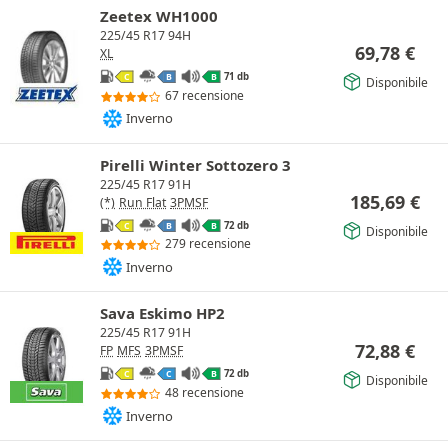
Zeetex WH1000
225/45 R17 94H
69,78
€
XL
71 db
C
B
B
Disponibile
67 recensione
Inverno
Pirelli Winter Sottozero 3
225/45 R17 91H
185,69
€
(*)
Run Flat
3PMSF
72 db
C
B
B
Disponibile
279 recensione
Inverno
Sava Eskimo HP2
225/45 R17 91H
72,88
€
FP
MFS
3PMSF
72 db
C
C
B
Disponibile
48 recensione
Inverno