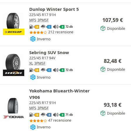
Dunlop Winter Sport 5
225/45 R17 91H
107,59
€
MFS
3PMSF
72 db
D
C
B
Disponibile
212 recensione
Inverno
Sebring SUV Snow
225/45 R17 94V
82,48
€
XL
3PMSF
Disponibile
72 db
D
C
B
Inverno
Yokohama Bluearth-Winter
V906
225/45 R17 91H
93,18
€
MFS
3PMSF
Disponibile
71 db
D
B
B
47 recensione
Inverno