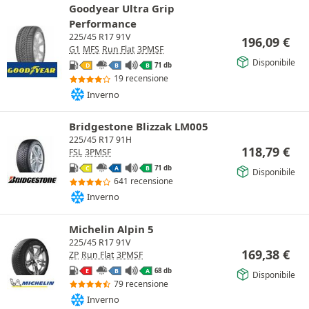
Goodyear Ultra Grip
Performance
225/45 R17 91V
196,09
€
G1
MFS
Run Flat
3PMSF
Disponibile
71 db
D
B
B
19 recensione
Inverno
Bridgestone Blizzak LM005
225/45 R17 91H
118,79
€
FSL
3PMSF
71 db
C
A
B
Disponibile
641 recensione
Inverno
Michelin Alpin 5
225/45 R17 91V
169,38
€
ZP
Run Flat
3PMSF
68 db
E
B
A
Disponibile
79 recensione
Inverno