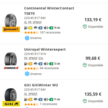
Continental WinterContact
TS870
225/45 R17 94V
133,19
€
XL
FR
3PMSF
Disponibile
70 db
C
B
B
167 recensione
Inverno
Uniroyal Winterexpert
225/45 R17 91H
99,68
€
FR
3PMSF
EVc
72 db
D
B
B
Disponibile
94 recensione
Inverno
Giti GitiWinter W2
225/45 R17 94V
135,59
€
XL
3PMSF
71 db
D
B
B
Disponibile
1 recensione