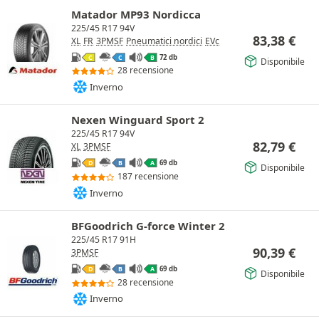
Matador MP93 Nordicca
225/45 R17 94V
83,38
€
XL
FR
3PMSF
Pneumatici nordici
EVc
72 db
C
C
B
Disponibile
28 recensione
Inverno
Nexen Winguard Sport 2
225/45 R17 94V
82,79
€
XL
3PMSF
69 db
D
B
A
Disponibile
187 recensione
Inverno
BFGoodrich G-force Winter 2
225/45 R17 91H
90,39
€
3PMSF
69 db
D
B
A
Disponibile
28 recensione
Inverno