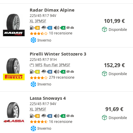
Radar Dimax Alpine
225/45 R17 94V
101,99
€
XL
3PMSF
69 db
D
C
A
Disponibile
10 recensione
Inverno
Pirelli Winter Sottozero 3
225/45 R17 91H
152,29
€
(*)
MFS
Run Flat
3PMSF
69 db
C
B
A
Disponibile
279 recensione
Inverno
Lassa Snoways 4
225/45 R17 94V
91,69
€
XL
3PMSF
69 db
D
B
A
Disponibile
16 recensione
Inverno