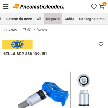
d
Catene da neve
Oli
Negozio
Guida
Consegna e mon
Indietro
TPMS
Valvole
HELLA 6PP 358 139-151