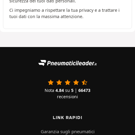
sicurezza dei tuoi dati personali.
Ci impegniamo a rispettare la tua privacy e a trattare i
tuoi dati con la massima attenzione.
Nota
4.84
su
5
|
66473
recensioni
LINK RAPIDI
Garanzia sugli pneumatici