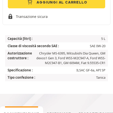
AGGIUNGI AL CARRELLO
Transazione sicura
Capacità [litri] :
5 L
Classe di viscosità secondo SAE :
SAE 0W-20
Autorizzazione
Chrysler MS-6395, Mitsubishi Dia Queen, GM
costruttore :
dexos1 Gen 3, Ford WSS-M2C947-A, Ford WSS-
M2C947-B1, GM 6094M, Fiat 9.55535-CR1
Specificazione :
ILSAC GF-6a, API SP
Tipo confezione :
Tanica