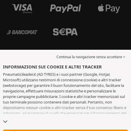
Continua la navigazione senza accettare >
INFORMAZIONI SUI COOKIE E ALTRI TRACKER
Pneumaticileader.it (AD TYRES) e i suoi partner (Google, Hotjar,
Microsoft) utilizzano testimoni di connessione (cookie) e altri tracker
(webstorage) per garantire il buon funzionamento del sito, facilitare la
navigazione, effettuare misurazioni statistiche e personalizzare le
proprie campagne pubblicitarie. I cookie e altri tracker memorizzati sul
tuo terminale possono contenere dati personali. Pertanto, non
depositiamo nessun cookie o altri tracker senza il tuo consenso libero e
informato, ad eccezione di quelli che essenziali per il funzionamento del
sito. Conserviamo la tua scelta per 6 mesi. Puoi revocare il tuo consenso
in qualsiasi momento andando alla
pagina dei cookie e altri tracker
. Puoi
scegliere di continuare a navigare senza accettare il deposito di cookie o