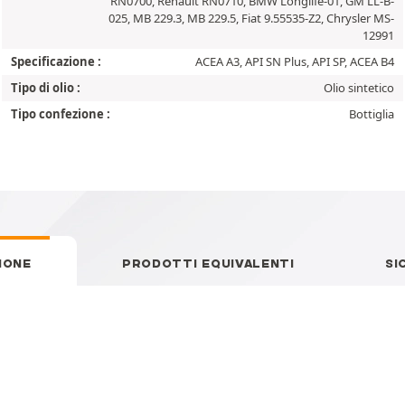
RN0700, Renault RN0710, BMW Longlife-01, GM LL-B-
025, MB 229.3, MB 229.5, Fiat 9.55535-Z2, Chrysler MS-
12991
Specificazione :
ACEA A3, API SN Plus, API SP, ACEA B4
Tipo di olio :
Olio sintetico
Tipo confezione :
Bottiglia
IONE
PRODOTTI EQUIVALENTI
SI