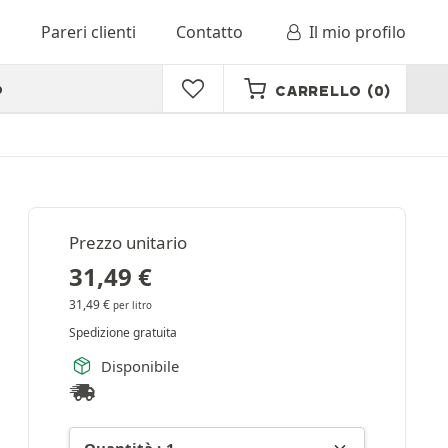
o
Pareri clienti
Contatto
Il mio profilo
o
CARRELLO
(0)
Prezzo unitario
31,49
€
31,49
€
per litro
Spedizione gratuita
Disponibile