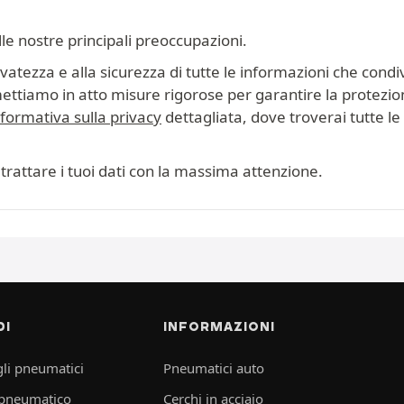
lle nostre principali preoccupazioni.
tezza e alla sicurezza di tutte le informazioni che condiv
mettiamo in atto misure rigorose per garantire la protezion
nformativa sulla privacy
dettagliata, dove troverai tutte le i
trattare i tuoi dati con la massima attenzione.
DI
INFORMAZIONI
li pneumatici
Pneumatici auto
 pneumatico
Cerchi in acciaio