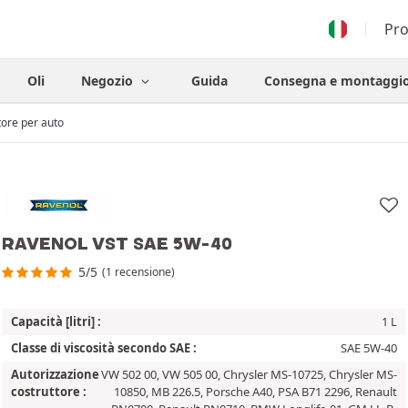
Pr
Oli
Negozio
Guida
Consegna e montaggi
tore per auto
RAVENOL VST SAE 5W-40
5/5
(1 recensione)
Capacità [litri] :
1 L
Classe di viscosità secondo SAE :
SAE 5W-40
Autorizzazione
VW 502 00, VW 505 00, Chrysler MS-10725, Chrysler MS-
costruttore :
10850, MB 226.5, Porsche A40, PSA B71 2296, Renault