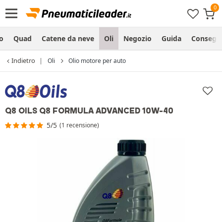
o
Quad
Catene da neve
Oli
Negozio
Guida
Consegn
Indietro
Oli
Olio motore per auto
Q8 OILS Q8 FORMULA ADVANCED 10W-40
5/5
(1 recensione)