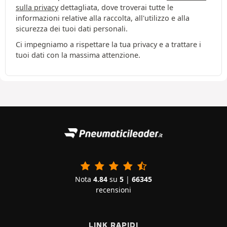
sulla privacy
dettagliata, dove troverai tutte le
informazioni relative alla raccolta, all'utilizzo e alla
sicurezza dei tuoi dati personali.
Ci impegniamo a rispettare la tua privacy e a trattare i
tuoi dati con la massima attenzione.
Nota
4.84
su
5
|
66345
recensioni
LINK RAPIDI