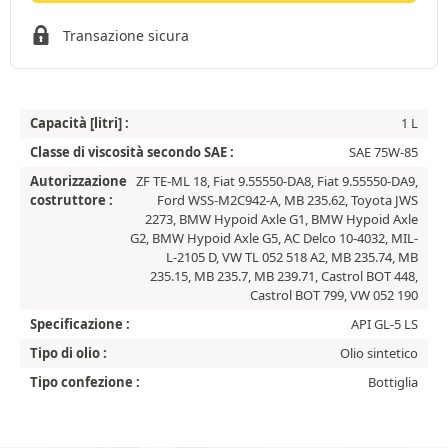
Transazione sicura
Capacità [litri] :
1 L
Classe di viscosità secondo SAE :
SAE 75W-85
Autorizzazione
ZF TE-ML 18, Fiat 9.55550-DA8, Fiat 9.55550-DA9,
costruttore :
Ford WSS-M2C942-A, MB 235.62, Toyota JWS
2273, BMW Hypoid Axle G1, BMW Hypoid Axle
G2, BMW Hypoid Axle G5, AC Delco 10-4032, MIL-
L-2105 D, VW TL 052 518 A2, MB 235.74, MB
235.15, MB 235.7, MB 239.71, Castrol BOT 448,
Castrol BOT 799, VW 052 190
Specificazione :
API GL-5 LS
Tipo di olio :
Olio sintetico
Tipo confezione :
Bottiglia