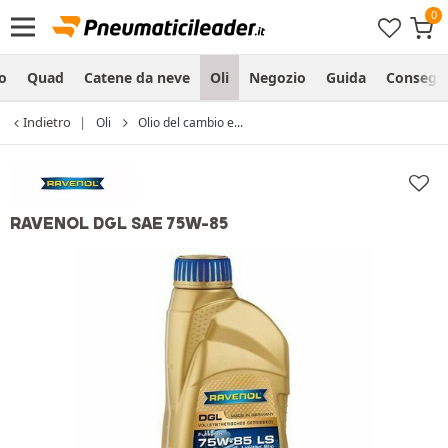
o
Quad
Catene da neve
Oli
Negozio
Guida
Consegn
Indietro
Oli
Olio del cambio e...
RAVENOL DGL SAE 75W-85