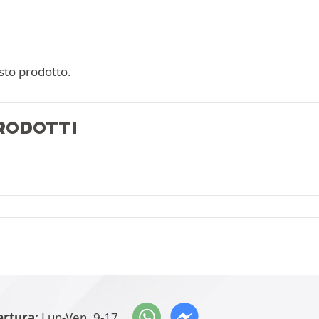
sto prodotto.
PRODOTTI
ertura:
Lun-Ven, 9-17