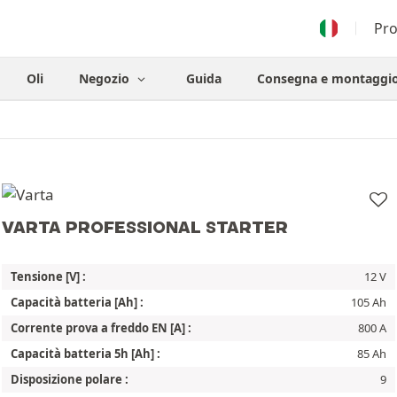
Pr
Oli
Negozio
Guida
Consegna e montaggi
VARTA PROFESSIONAL STARTER
Tensione [V] :
12 V
Capacità batteria [Ah] :
105 Ah
Corrente prova a freddo EN [A] :
800 A
Capacità batteria 5h [Ah] :
85 Ah
Disposizione polare :
9