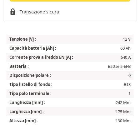
Transazione sicura
Tensione [V] :
12 V
Capacità batteria [Ah] :
60 Ah
Corrente prova a freddo EN [A] :
640 A
Batteria :
Batteria-EFB
Disposizione polare :
0
Tipo listello di fondo :
B13
Tipo polo terminale :
1
Lunghezza [mm] :
242 Mm
Larghezza [mm] :
175 Mm
Altezza [mm] :
190 Mm