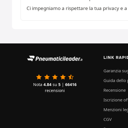
Ci impegniamo a rispettare la tua privacy e a 
LINK RAPI
Garanzia sug
Guida dello
Nota
4.84
su
5
|
66416
Recensione
recensioni
Iscrizione of
Menzioni leg
CGV