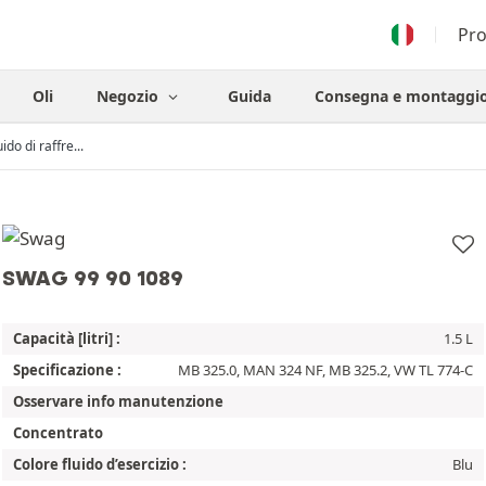
Pr
Oli
Negozio
Guida
Consegna e montaggi
ido di raffre...
SWAG 99 90 1089
Capacità [litri] :
1.5 L
Specificazione :
MB 325.0, MAN 324 NF, MB 325.2, VW TL 774-C
Osservare info manutenzione
Concentrato
Colore fluido d’esercizio :
Blu