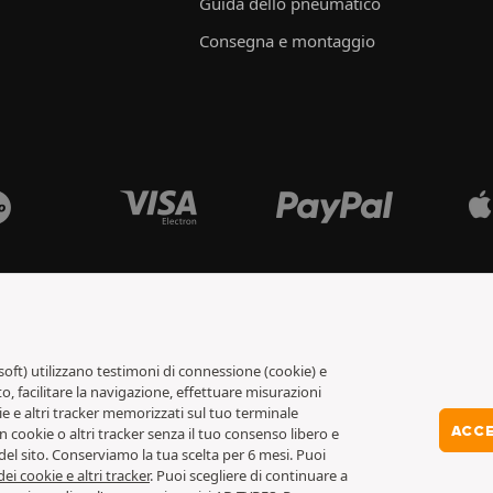
Guida dello pneumatico
Consegna e montaggio
soft) utilizzano testimoni di connessione (cookie) e
o, facilitare la navigazione, effettuare misurazioni
ie e altri tracker memorizzati sul tuo terminale
ACCE
ookie o altri tracker senza il tuo consenso libero e
del sito. Conserviamo la tua scelta per 6 mesi. Puoi
ei cookie e altri tracker
. Puoi scegliere di continuare a