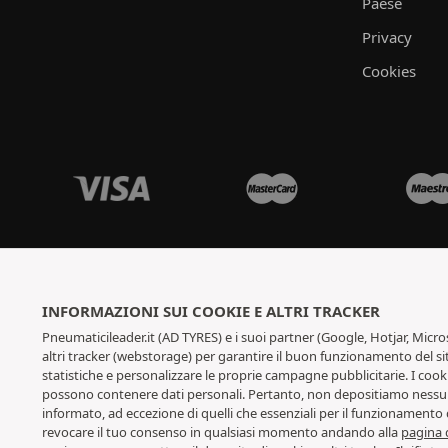
Paese
Privacy
Cookies
INFORMAZIONI SUI COOKIE E ALTRI TRACKER
Pneumaticileader.it (AD TYRES) e i suoi partner (Google, Hotjar, Micro
altri tracker (webstorage) per garantire il buon funzionamento del sit
statistiche e personalizzare le proprie campagne pubblicitarie. I cook
possono contenere dati personali. Pertanto, non depositiamo nessun c
informato, ad eccezione di quelli che essenziali per il funzionamento 
revocare il tuo consenso in qualsiasi momento andando alla
pagina d