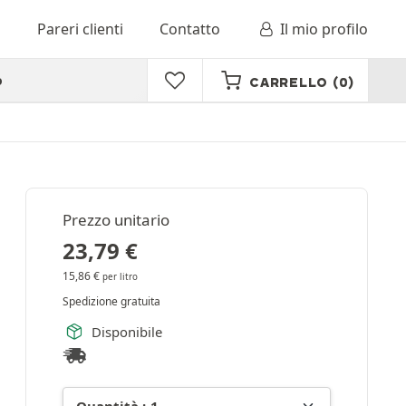
o
Pareri clienti
Contatto
Il mio profilo
o
CARRELLO
(0)
Prezzo unitario
23,79
€
15,86
€
per litro
Spedizione gratuita
Disponibile