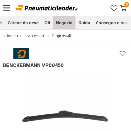
d
Catene da neve
Oli
Negozio
Guida
Consegna e mon
Indietro
Accessori
Tergicristalli
DENCKERMANN VP00450