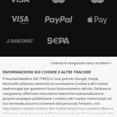
Continua la navigazione senza accettare >
INFORMAZIONI SUI COOKIE E ALTRI TRACKER
Pneumaticileader.it (AD TYRES) e i suoi partner (Google, Hotjar,
Microsoft) utilizzano testimoni di connessione (cookie) e altri tracker
(webstorage) per garantire il buon funzionamento del sito, facilitare la
navigazione, effettuare misurazioni statistiche e personalizzare le
proprie campagne pubblicitarie. I cookie e altri tracker memorizzati sul
tuo terminale possono contenere dati personali. Pertanto, non
depositiamo nessun cookie o altri tracker senza il tuo consenso libero e
informato, ad eccezione di quelli che essenziali per il funzionamento del