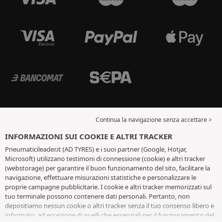
Continua la navigazione senza accettare >
INFORMAZIONI SUI COOKIE E ALTRI TRACKER
Pneumaticileader.it (AD TYRES) e i suoi partner (Google, Hotjar,
Microsoft) utilizzano testimoni di connessione (cookie) e altri tracker
(webstorage) per garantire il buon funzionamento del sito, facilitare la
navigazione, effettuare misurazioni statistiche e personalizzare le
proprie campagne pubblicitarie. I cookie e altri tracker memorizzati sul
tuo terminale possono contenere dati personali. Pertanto, non
depositiamo nessun cookie o altri tracker senza il tuo consenso libero e
informato, ad eccezione di quelli che essenziali per il funzionamento del