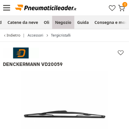
d
Catene da neve
Oli
Negozio
Guida
Consegna e mon
Indietro
Accessori
Tergicristalli
DENCKERMANN VD20059