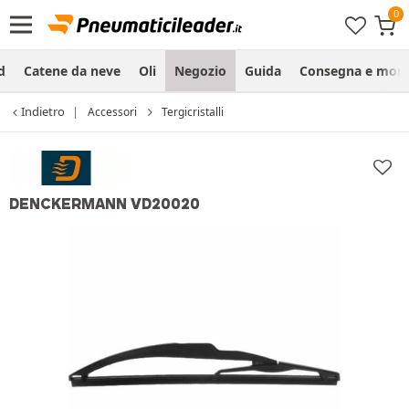
d
Catene da neve
Oli
Negozio
Guida
Consegna e mon
Indietro
Accessori
Tergicristalli
DENCKERMANN VD20020