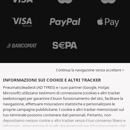
Continua la navigazione senza accettare >
INFORMAZIONI SUI COOKIE E ALTRI TRACKER
Pneumaticileader.it (AD TYRES) e i suoi partner (Google, Hotjar,
Microsoft) utilizzano testimoni di connessione (cookie) e altri tracker
(webstorage) per garantire il buon funzionamento del sito, facilitare la
navigazione, effettuare misurazioni statistiche e personalizzare le
proprie campagne pubblicitarie. I cookie e altri tracker memorizzati sul
tuo terminale possono contenere dati personali. Pertanto, non
depositiamo nessun cookie o altri tracker senza il tuo consenso libero e
informato, ad eccezione di quelli che essenziali per il funzionamento del