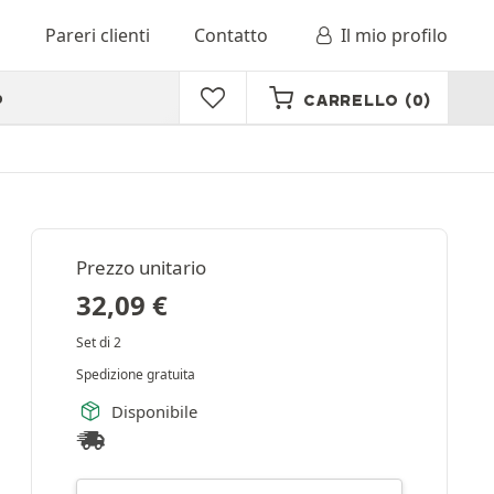
o
Pareri clienti
Contatto
Il mio profilo
o
CARRELLO
(0)
Prezzo unitario
32,09
€
Set di 2
Spedizione gratuita
Disponibile