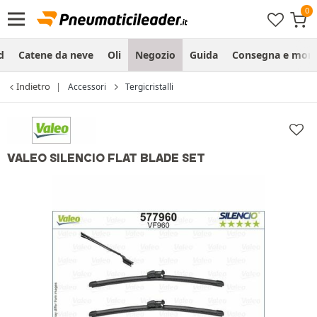
d
Catene da neve
Oli
Negozio
Guida
Consegna e mon
Indietro
Accessori
Tergicristalli
VALEO SILENCIO FLAT BLADE SET