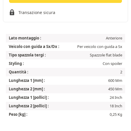
Transazione sicura
Lato montaggio :
Anteriore
Veicolo con guida a Sx/Dx :
Per veicolo con guida a Sx
Tipo spazzola tergi :
Spazzole flat blade
Styling :
Con spoiler
Quantità :
2
Lunghezza 1 [mm] :
600 Mm
Lunghezza 2 [mm] :
450 Mm
Lunghezza 1 [pollici] :
24 Inch
Lunghezza 2 [pollici] :
18 Inch
Peso [kg] :
0,25 Kg