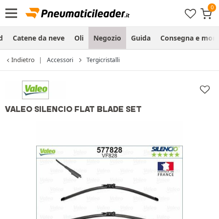
d
Catene da neve
Oli
Negozio
Guida
Consegna e mon
Indietro
Accessori
Tergicristalli
VALEO SILENCIO FLAT BLADE SET