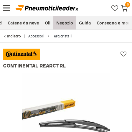
d
Catene da neve
Oli
Negozio
Guida
Consegna e mon
Indietro
Accessori
Tergicristalli
CONTINENTAL REARCTRL