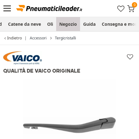
d
Catene da neve
Oli
Negozio
Guida
Consegna e mon
Indietro
Accessori
Tergicristalli
QUALITÀ DE VAICO ORIGINALE