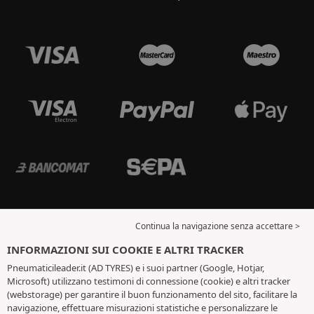
Continua la navigazione senza accettare >
INFORMAZIONI SUI COOKIE E ALTRI TRACKER
Pneumaticileader.it (AD TYRES) e i suoi partner (Google, Hotjar,
Microsoft) utilizzano testimoni di connessione (cookie) e altri tracker
(webstorage) per garantire il buon funzionamento del sito, facilitare la
navigazione, effettuare misurazioni statistiche e personalizzare le