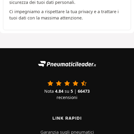
sicurezza dei tuoi dati personali.
Ci impegniamo a rispettare la tua privacy e a trattare i
tuoi dati con la massima attenzione.
Nota
4.84
su
5
|
66473
recensioni
LINK RAPIDI
Garanzia sugli pneumatici