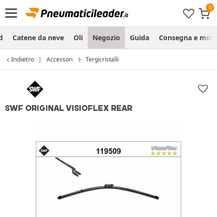
d
Catene da neve
Oli
Negozio
Guida
Consegna e mon
Indietro
Accessori
Tergicristalli
SWF ORIGINAL VISIOFLEX REAR