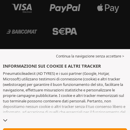
Continua la navigazione senza accettare >
INFORMAZIONI SUI COOKIE E ALTRI TRACKER
Pneumaticileader.it (AD TYRES) e i suoi partner (Google, Hotjar,
Microsoft) utilizzano testimoni di connessione (cookie) e altri tracker
(webstorage) per garantire il buon funzionamento del sito, facilitare la
navigazione, effettuare misurazioni statistiche e personalizzare le
proprie campagne pubblicitarie. I cookie e altri tracker memorizzati sul
tuo terminale possono contenere dati personali. Pertanto, non
depositiamo nessun cookie o altri tracker senza il tuo consenso libero e
informato, ad eccezione di quelli che essenziali per il funzionamento del
sito. Conserviamo la tua scelta per 6 mesi. Puoi revocare il tuo consenso
in qualsiasi momento andando alla
pagina dei cookie e altri tracker
. Puoi
scegliere di continuare a navigare senza accettare il deposito di cookie o