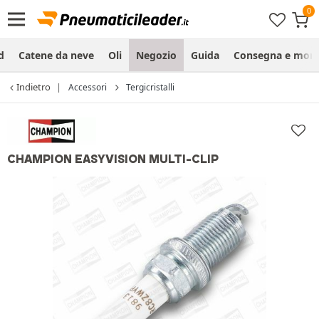
d
Catene da neve
Oli
Negozio
Guida
Consegna e mon
Indietro
Accessori
Tergicristalli
CHAMPION EASYVISION MULTI-CLIP