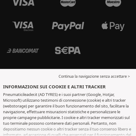
Continua la navigazione senza accettare >
INFORMAZIONI SUI COOKIE E ALTRI TRACKER
Pneumaticileader.it (AD TYRES) e i suoi partner (Google, Hotjar,
Microsoft) utilizzano testimoni di connessione (cookie) e altri tracker
(webstorage) per garantire il buon funzionamento del sito, facilitare la
navigazione, effettuare misurazioni statistiche e personalizzare le
proprie campagne pubblicitarie. I cookie e altri tracker memorizzati sul
tuo terminale possono contenere dati personali. Pertanto, non
depositiamo nessun cookie o altri tracker senza il tuo consenso libero e
informato, ad eccezione di quelli che essenziali per il funzionamento del